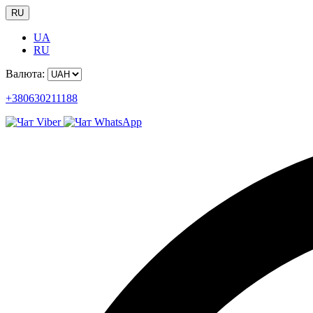
RU
UA
RU
Валюта:
+380630211188